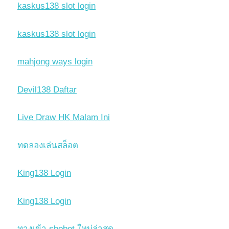
kaskus138 slot login
kaskus138 slot login
mahjong ways login
Devil138 Daftar
Live Draw HK Malam Ini
ทดลองเล่นสล็อต
King138 Login
King138 Login
ทางเข้า sbobet ใหม่ล่าสุด