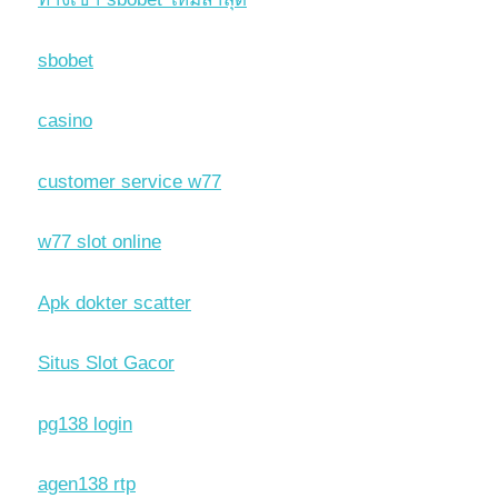
sbobet
casino
customer service w77
w77 slot online
Apk dokter scatter
Situs Slot Gacor
pg138 login
agen138 rtp