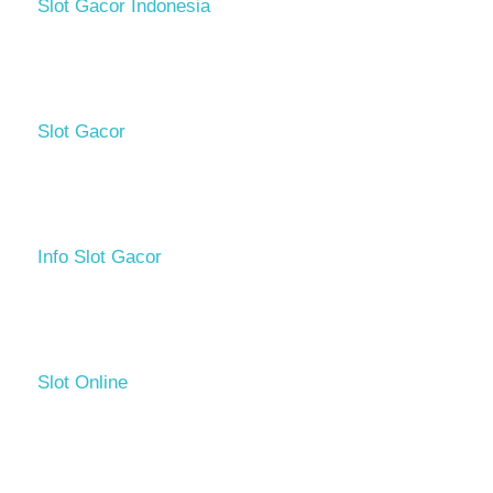
Slot Gacor Indonesia
Slot Gacor
Info Slot Gacor
Slot Online