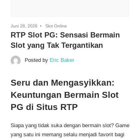
Juni 28, 2026
Slot Online
RTP Slot PG: Sensasi Bermain
Slot yang Tak Tergantikan
Posted by
Eric Baker
Seru dan Mengasyikkan:
Keuntungan Bermain Slot
PG di Situs RTP
Siapa yang tidak suka dengan bermain slot? Game
yang satu ini memang selalu menjadi favorit bagi