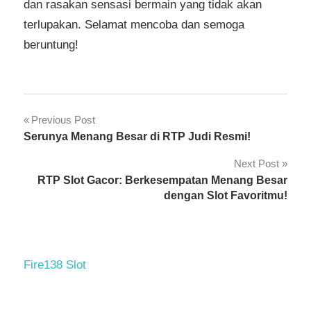
dan rasakan sensasi bermain yang tidak akan
terlupakan. Selamat mencoba dan semoga
beruntung!
Navigasi
Previous Post
Serunya Menang Besar di RTP Judi Resmi!
pos
Next Post
RTP Slot Gacor: Berkesempatan Menang Besar
dengan Slot Favoritmu!
Fire138 Slot