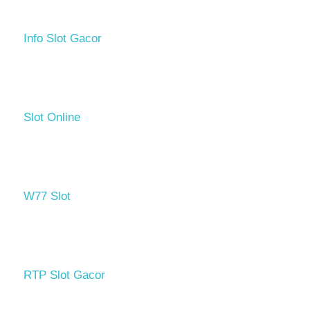
Info Slot Gacor
Slot Online
W77 Slot
RTP Slot Gacor