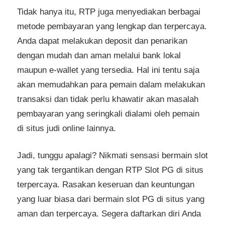
Tidak hanya itu, RTP juga menyediakan berbagai
metode pembayaran yang lengkap dan terpercaya.
Anda dapat melakukan deposit dan penarikan
dengan mudah dan aman melalui bank lokal
maupun e-wallet yang tersedia. Hal ini tentu saja
akan memudahkan para pemain dalam melakukan
transaksi dan tidak perlu khawatir akan masalah
pembayaran yang seringkali dialami oleh pemain
di situs judi online lainnya.
Jadi, tunggu apalagi? Nikmati sensasi bermain slot
yang tak tergantikan dengan RTP Slot PG di situs
terpercaya. Rasakan keseruan dan keuntungan
yang luar biasa dari bermain slot PG di situs yang
aman dan terpercaya. Segera daftarkan diri Anda