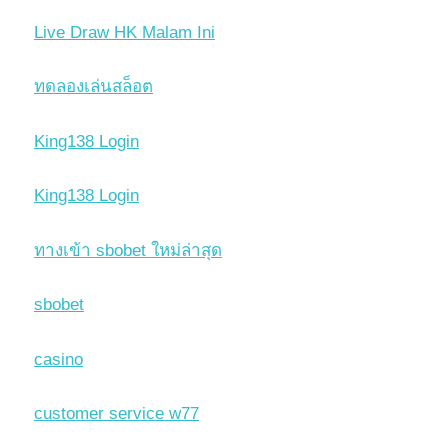
Live Draw HK Malam Ini
ทดลองเล่นสล็อต
King138 Login
King138 Login
ทางเข้า sbobet ใหม่ล่าสุด
sbobet
casino
customer service w77