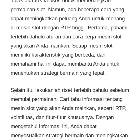
Tidak ada trik khusus untuk memenangkan
permainan slot. Namun, ada beberapa cara yang
dapat meningkatkan peluang Anda untuk menang
di mesin slot dengan RTP tinggi. Pertama, pahami
terlebih dahulu aturan dan cara kerja mesin slot
yang akan Anda mainkan. Setiap mesin slot
memiliki karakteristik yang berbeda, dan
memahami hal ini dapat membantu Anda untuk
menentukan strategi bermain yang tepat.
Selain itu, lakukanlah riset terlebih dahulu sebelum
memulai permainan. Cari tahu informasi tentang
mesin slot yang akan Anda mainkan, seperti RTP,
volatilitas, dan fitur-fitur khususnya. Dengan
mengetahui informasi ini, Anda dapat
menyesuaikan strategi bermain dan meningkatkan