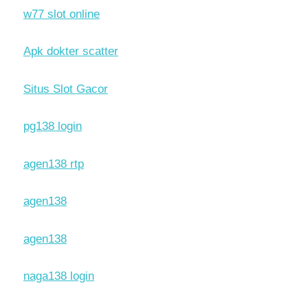
w77 slot online
Apk dokter scatter
Situs Slot Gacor
pg138 login
agen138 rtp
agen138
agen138
naga138 login