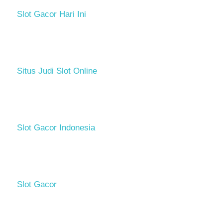
Slot Gacor Hari Ini
Situs Judi Slot Online
Slot Gacor Indonesia
Slot Gacor