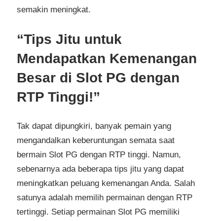
semakin meningkat.
“Tips Jitu untuk
Mendapatkan Kemenangan
Besar di Slot PG dengan
RTP Tinggi!”
Tak dapat dipungkiri, banyak pemain yang
mengandalkan keberuntungan semata saat
bermain Slot PG dengan RTP tinggi. Namun,
sebenarnya ada beberapa tips jitu yang dapat
meningkatkan peluang kemenangan Anda. Salah
satunya adalah memilih permainan dengan RTP
tertinggi. Setiap permainan Slot PG memiliki