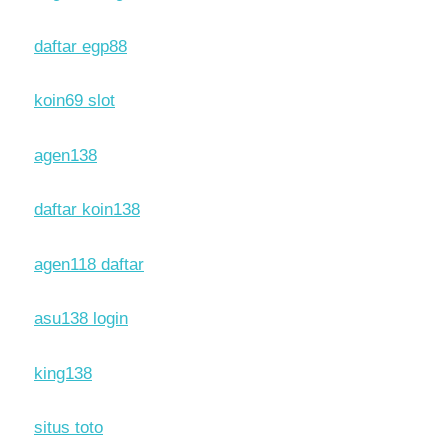
daftar egp88
koin69 slot
agen138
daftar koin138
agen118 daftar
asu138 login
king138
situs toto