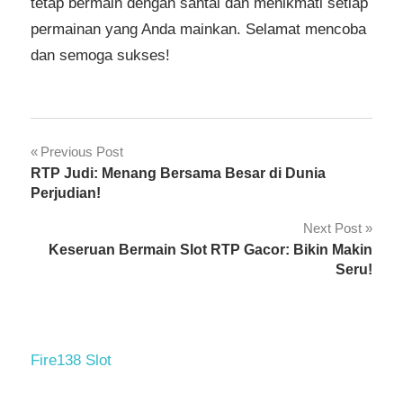
tetap bermain dengan santai dan menikmati setiap
permainan yang Anda mainkan. Selamat mencoba
dan semoga sukses!
Navigasi
Previous Post
RTP Judi: Menang Bersama Besar di Dunia
pos
Perjudian!
Next Post
Keseruan Bermain Slot RTP Gacor: Bikin Makin
Seru!
Fire138 Slot