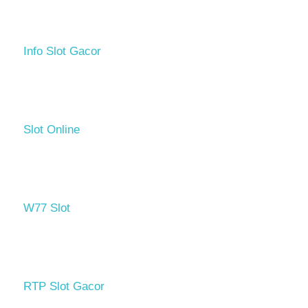
Info Slot Gacor
Slot Online
W77 Slot
RTP Slot Gacor