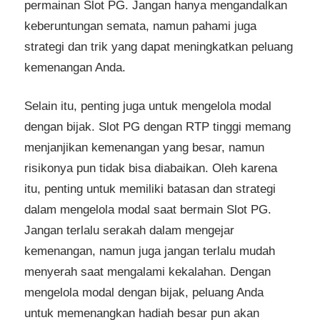
permainan Slot PG. Jangan hanya mengandalkan
keberuntungan semata, namun pahami juga
strategi dan trik yang dapat meningkatkan peluang
kemenangan Anda.
Selain itu, penting juga untuk mengelola modal
dengan bijak. Slot PG dengan RTP tinggi memang
menjanjikan kemenangan yang besar, namun
risikonya pun tidak bisa diabaikan. Oleh karena
itu, penting untuk memiliki batasan dan strategi
dalam mengelola modal saat bermain Slot PG.
Jangan terlalu serakah dalam mengejar
kemenangan, namun juga jangan terlalu mudah
menyerah saat mengalami kekalahan. Dengan
mengelola modal dengan bijak, peluang Anda
untuk memenangkan hadiah besar pun akan