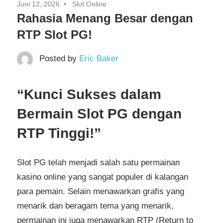
Juni 12, 2026
Slot Online
Rahasia Menang Besar dengan
RTP Slot PG!
Posted by
Eric Baker
“Kunci Sukses dalam
Bermain Slot PG dengan
RTP Tinggi!”
Slot PG telah menjadi salah satu permainan
kasino online yang sangat populer di kalangan
para pemain. Selain menawarkan grafis yang
menarik dan beragam tema yang menarik,
permainan ini juga menawarkan RTP (Return to