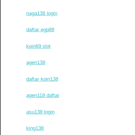
naga138 login
daftar egp88
koin69 slot
agen138
daftar koin138
agen118 daftar
asu138 login
king138