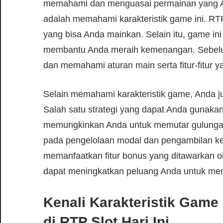
memahami dan menguasai permainan yang An
adalah memahami karakteristik game ini. RTP
yang bisa Anda mainkan. Selain itu, game in
membantu Anda meraih kemenangan. Sebelu
dan memahami aturan main serta fitur-fitur y
Selain memahami karakteristik game, Anda ju
Salah satu strategi yang dapat Anda gunakan 
memungkinkan Anda untuk memutar gulungan 
pada pengelolaan modal dan pengambilan kep
memanfaatkan fitur bonus yang ditawarkan ol
dapat meningkatkan peluang Anda untuk me
Kenali Karakteristik Gam
di RTP Slot Hari Ini