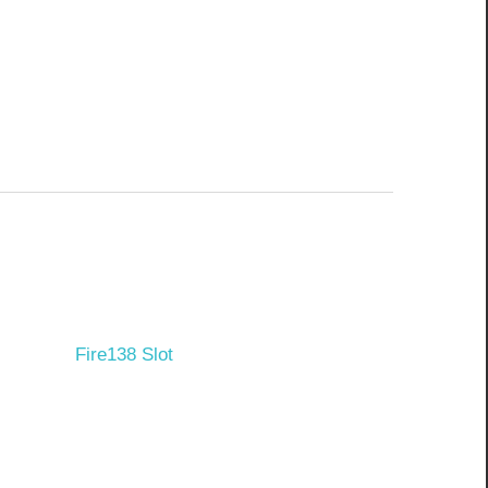
Fire138 Slot