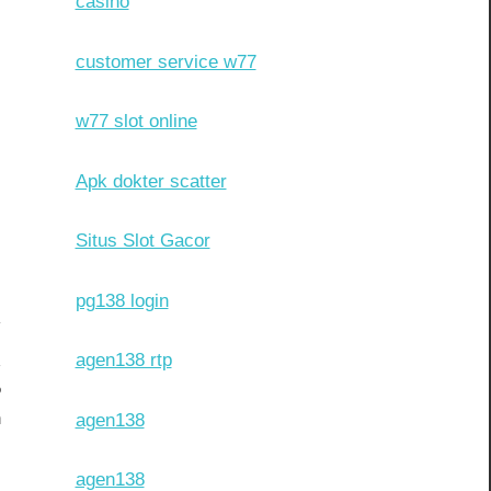
casino
customer service w77
w77 slot online
Apk dokter scatter
Situs Slot Gacor
pg138 login
agen138 rtp
P
n
agen138
agen138